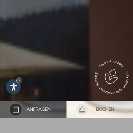
Fanes Angebote.
Exklusive Urlaubsvorteile entdecken.
×
Retreat
ANFRAGEN
BUCHEN