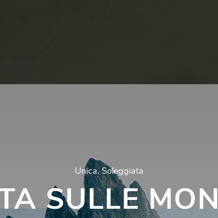
Unica.
Soleggiata
STA SULLE MO