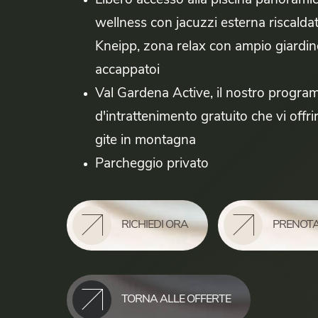
Libero accesso alla piscina panoramica
wellness con jacuzzi esterna riscalda
Kneipp, zona relax con ampio giardino
accappatoi
Val Gardena Active, il nostro progr
d'intrattenimento gratuito che vi offri
gite in montagna
Parcheggio privato
RICHIEDI ORA
PRENOTA
TORNA ALLE OFFERTE