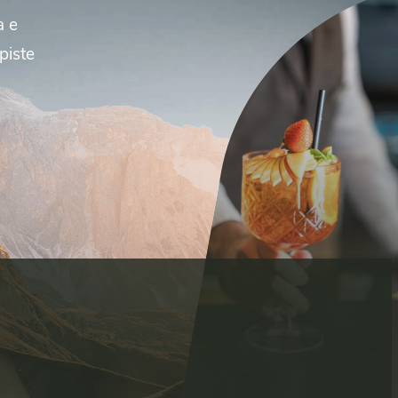
la
e
piste