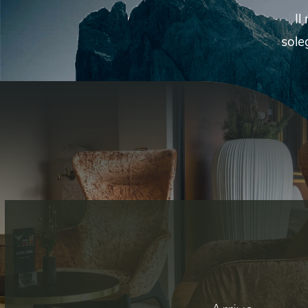
Il
sole