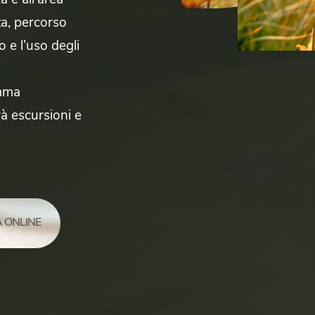
 e all'area
ta, percorso
 e l’uso degli
amma
rà escursioni e
 ONLINE