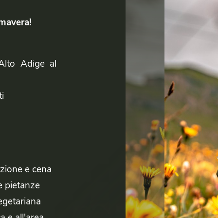
imavera!
Alto Adige al
i
azione e cena
e pietanze
vegetariana