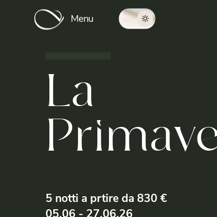
Menu
La
Primave
5
notti
a
prtire
da
830
€
05.06
-
27.06.26