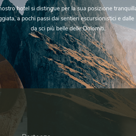
nostro
hotel
si
distingue
per
la
sua
posizione
tranquil
ggiata,
a
pochi
passi
dai
sentieri
escursionistici
e
dalle
da
sci
più
belle
delle
Dolomiti.